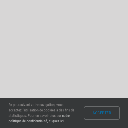
En poursuivant votre navigation, vous
acceptez l'utilisation de cookies à des fins de
ACCEPTER
statistiques. Pour en savoir plus sur
notre
politique de confidentialité, cliquez ici.