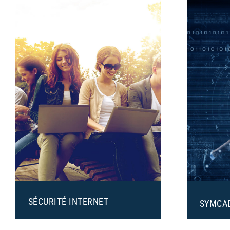
SÉCURITÉ INTERNET
SYMCA
Telmat propose une gamme
Système 